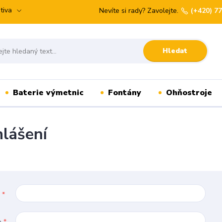
tiva
Nevíte si rady? Zavolejte.
(+420) 7
Hledat
Baterie výmetnic
Fontány
Ohňostroje
hlášení
l
*
o
*