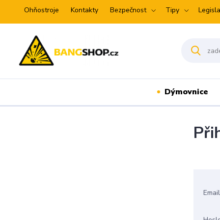
Ohňostroje
Kontakty
Bezpečnost
Tipy
Legisla
Dýmovnice
Při
Emai
Hesl