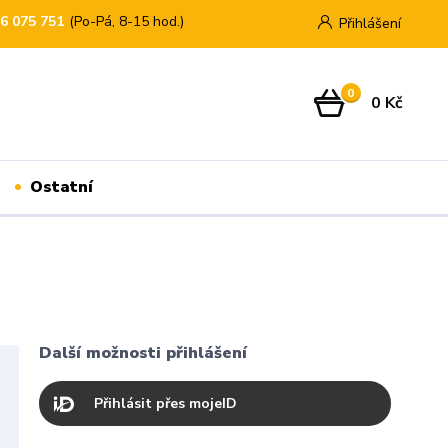
76 075 751
(Po-Pá, 8-15 hod.)
Přihlášení
0
0 Kč
Ostatní
Další možnosti přihlášení
Přihlásit přes mojeID