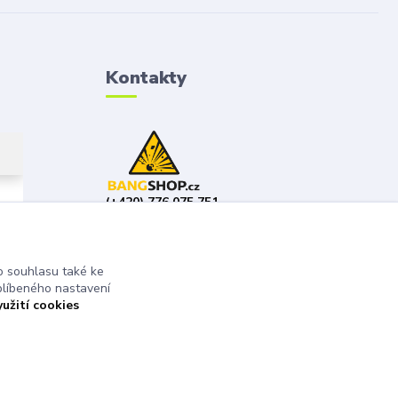
Kontakty
(+420) 776 075 751
(Po-Pá, 8-15 hod.)
obchod@bangshop.cz
 souhlasu také ke
blíbeného nastavení
yužití cookies