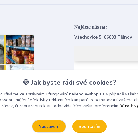
Najdete nás na:
Všechovice 5, 66603 Tišnov
🍪 Jak byste rádi své cookies?
používáme ke správnému fungování našeho e-shopu a v případě vašeho
k o webu, měření efektivity reklamních kampaní, zapamatování vašeho o
stránek, či zobrazení reklam odpovídajících vašim preferencím.
Více k v
Souhlasím
Nastavení