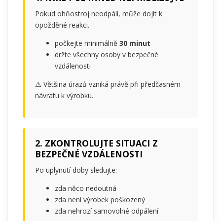
Pokud ohňostroj neodpálí, může dojít k
opožděné reakci.
počkejte minimálně
30 minut
držte všechny osoby v bezpečné
vzdálenosti
⚠️ Většina úrazů vzniká právě při předčasném
návratu k výrobku.
2. ZKONTROLUJTE SITUACI Z
BEZPEČNÉ VZDÁLENOSTI
Po uplynutí doby sledujte:
zda něco nedoutná
zda není výrobek poškozený
zda nehrozí samovolné odpálení