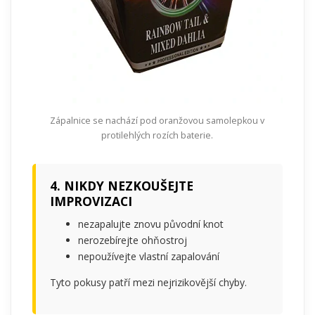
Zápalnice se nachází pod oranžovou samolepkou v
protilehlých rozích baterie.
4. NIKDY NEZKOUŠEJTE
IMPROVIZACI
nezapalujte znovu původní knot
nerozebírejte ohňostroj
nepoužívejte vlastní zapalování
Tyto pokusy patří mezi nejrizikovější chyby.