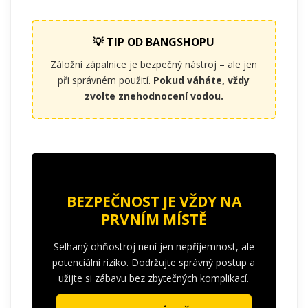
💡 TIP OD BANGSHOPU
Záložní zápalnice je bezpečný nástroj – ale jen
při správném použití.
Pokud váháte, vždy
zvolte znehodnocení vodou.
BEZPEČNOST JE VŽDY NA
PRVNÍM MÍSTĚ
Selhaný ohňostroj není jen nepříjemnost, ale
potenciální riziko. Dodržujte správný postup a
užijte si zábavu bez zbytečných komplikací.