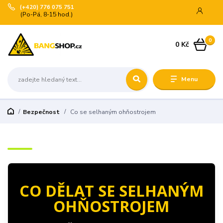
(+420) 776 075 751
(Po-Pá, 8-15 hod.)
0
0 Kč
Menu
Bezpečnost
Co se selhaným ohňostrojem
CO DĚLAT SE SELHANÝM
OHŇOSTROJEM