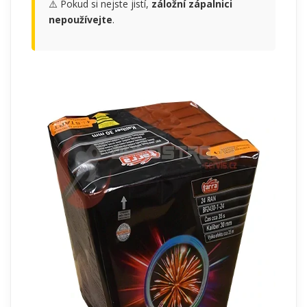
⚠️ Pokud si nejste jistí,
záložní zápalnici
nepoužívejte
.