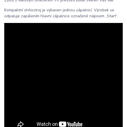
Zboží s věkovým omezením. Při převzetí bude ověřen Váš věk.
Kompaktní ohňostroj je vybaven jednou zápalnicí. Výrobek se
odpaluje zapálením hlavní zápalnice označené nápisem „Start“.