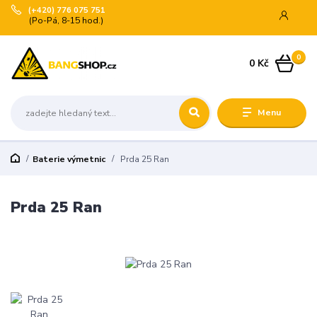
(+420) 776 075 751
(Po-Pá, 8-15 hod.)
0
0 Kč
Menu
Baterie výmetnic
Prda 25 Ran
Prda 25 Ran