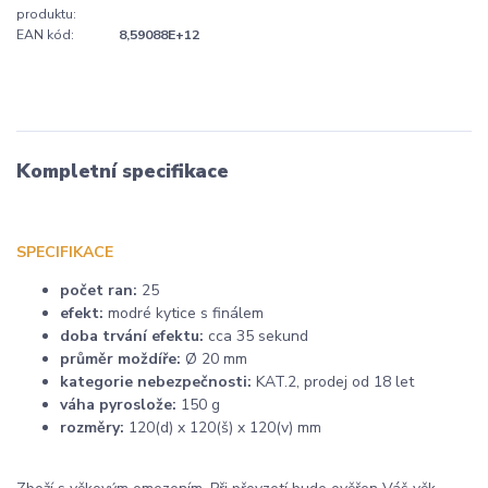
produktu:
EAN kód:
8,59088E+12
Kompletní specifikace
SPECIFIKACE
počet ran:
25
efekt:
modré kytice s finálem
doba trvání efektu:
cca 35 sekund
průměr moždíře:
Ø 20 mm
kategorie nebezpečnosti:
KAT.2, prodej od 18 let
váha pyroslože:
150 g
rozměry:
120(d) x 120(š) x 120(v) mm