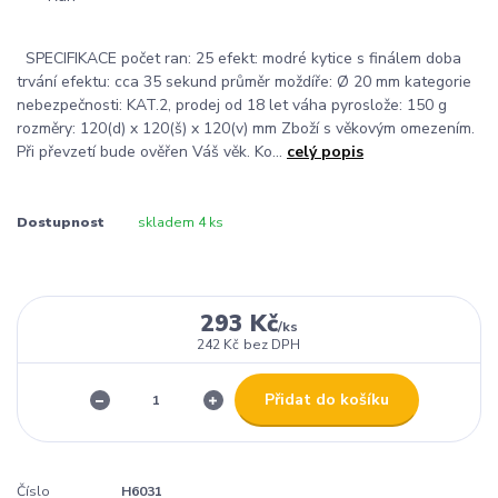
SPECIFIKACE počet ran: 25 efekt: modré kytice s finálem doba
trvání efektu: cca 35 sekund průměr moždíře: Ø 20 mm kategorie
nebezpečnosti: KAT.2, prodej od 18 let váha pyroslože: 150 g
rozměry: 120(d) x 120(š) x 120(v) mm Zboží s věkovým omezením.
Při převzetí bude ověřen Váš věk. Ko...
celý popis
Dostupnost
skladem 4 ks
293 Kč
/
ks
242 Kč
bez DPH
Přidat do košíku
Číslo
H6031