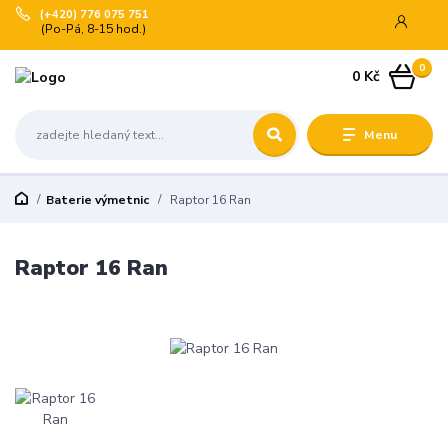
(+420) 776 075 751
(Po-Pá, 8-15 hod.)
0
0 Kč
Menu
Baterie výmetnic
Raptor 16 Ran
Raptor 16 Ran