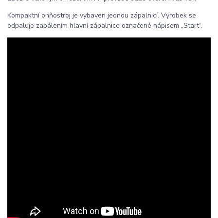
Kompaktní ohňostroj je vybaven jednou zápalnicí. Výrobek se
odpaluje zapálením hlavní zápalnice označené nápisem „Start“.