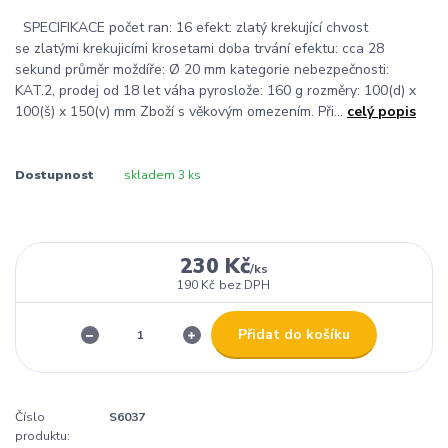
SPECIFIKACE počet ran: 16 efekt: zlatý krekující chvost
se zlatými krekujicími krosetami doba trvání efektu: cca 28
sekund průměr moždíře: Ø 20 mm kategorie nebezpečnosti:
KAT.2, prodej od 18 let váha pyroslože: 160 g rozměry: 100(d) x
100(š) x 150(v) mm Zboží s věkovým omezením. Při...
celý popis
Dostupnost
skladem 3 ks
230 Kč
/
ks
190 Kč
bez DPH
Přidat do košíku
Číslo
S6037
produktu: