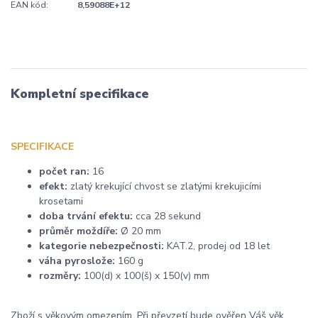
EAN kód:
8,59088E+12
Kompletní specifikace
SPECIFIKACE
počet ran:
16
efekt:
zlatý krekující chvost se zlatými krekujicími
krosetami
doba trvání efektu:
cca 28 sekund
průměr moždíře:
Ø 20 mm
kategorie nebezpečnosti:
KAT.2, prodej od 18 let
váha pyroslože:
160 g
rozměry:
100(d) x 100(š) x 150(v) mm
Zboží s věkovým omezením. Při převzetí bude ověřen Váš věk.