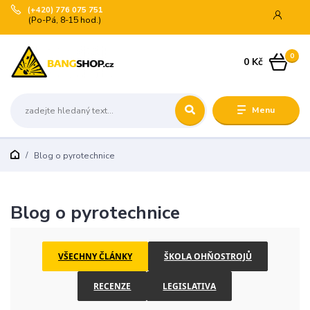
(+420) 776 075 751
(Po-Pá, 8-15 hod.)
0
0 Kč
Menu
Blog o pyrotechnice
Blog o pyrotechnice
VŠECHNY ČLÁNKY
ŠKOLA OHŇOSTROJŮ
RECENZE
LEGISLATIVA