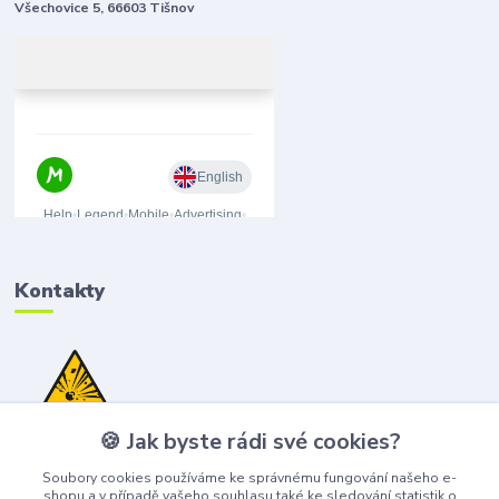
Všechovice 5, 66603 Tišnov
Kontakty
🍪 Jak byste rádi své cookies?
(+420) 776 075 751
(Po-Pá, 8-15 hod.)
Soubory cookies používáme ke správnému fungování našeho e-
shopu a v případě vašeho souhlasu také ke sledování statistik o
obchod@bangshop.cz