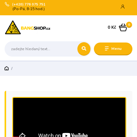
(+420) 776 075 751
(Po-Pá, 8-15 hod.)
0
0 Kč
Menu