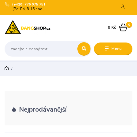
(+420) 776 075 751
(Po-Pá, 8-15 hod.)
0
0 Kč
Menu
🔥 Nejprodávanější