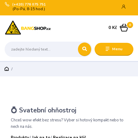
(+420) 776 075 751
(Po-Pá, 8-15 hod.)
0
0 Kč
Menu
💍 Svatební ohňostroj
Chceš wow efekt bez stresu? Vyber si hotový kompakt nebo to
nech na nás.
Produkty
|
Jak na to
|
Realizace na klíč