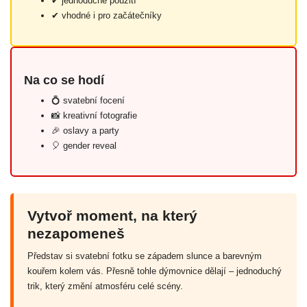
✔ jednoduché použití
✔ vhodné i pro začátečníky
Na co se hodí
💍 svatební focení
📸 kreativní fotografie
🎉 oslavy a party
🎈 gender reveal
Vytvoř moment, na který
nezapomeneš
Představ si svatební fotku se západem slunce a barevným
kouřem kolem vás. Přesně tohle dýmovnice dělají – jednoduchý
trik, který změní atmosféru celé scény.