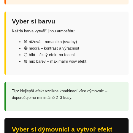
Vyber si barvu
Každá barva vytváří jinou atmosféru:
🌸 růžová – romantika (svatby)
🔵 modrá – kontrast a výraznost
⚪ bílá – čistý efekt na focení
🟣 mix barev – maximální wow efekt
Tip:
Nejlepší efekt vznikne kombinací více dýmovnic –
doporučujeme minimálně 2–3 kusy.
Vyber si dýmovnici a vytvoř efekt