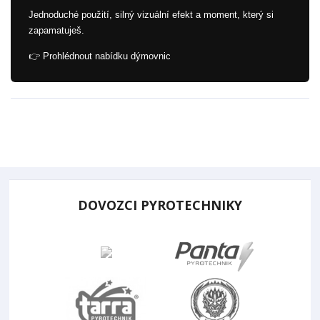
Jednoduché použití, silný vizuální efekt a moment, který si
zapamatuješ.
👉 Prohlédnout nabídku dýmovnic
DOVOZCI PYROTECHNIKY