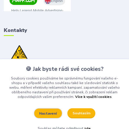
Kontakty
🍪 Jak byste rádi své cookies?
(+420) 776 075 751
(Po-Pá, 8-15 hod.)
Soubory cookies používáme ke správnému fungování našeho e-
shopu a v případě vašeho souhlasu také ke sledování statistik o
obchod@bangshop.cz
webu, měření efektivity reklamních kampaní, zapamatování vašeho
oblíbeného nastavení při používání stránek, či zobrazení reklam
odpovídajících vašim preferencím.
Více k využití cookies
Souhlasím
Nastavení
Bangshop 2026
Souhlas můžete odmítnout
zde
.