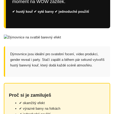
moment na WOW zážitek.
✔ hustý kouř ✔ syté barvy ✔ jednoduché použití
Dýmovnice jsou ideální pro svatební focení, video produkci,
gender reveal i party. Stačí zapálit a během pár sekund vytvoříš
hustý barevný kouř, který dodá každé scéně atmosféru.
Proč si je zamiluješ
✔ okamžitý efekt
✔ výrazné barvy na fotkách