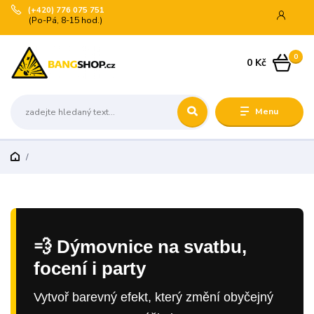
(+420) 776 075 751
(Po-Pá, 8-15 hod.)
0
0 Kč
Menu
💨 Dýmovnice na svatbu,
focení i party
Vytvoř barevný efekt, který změní obyčejný