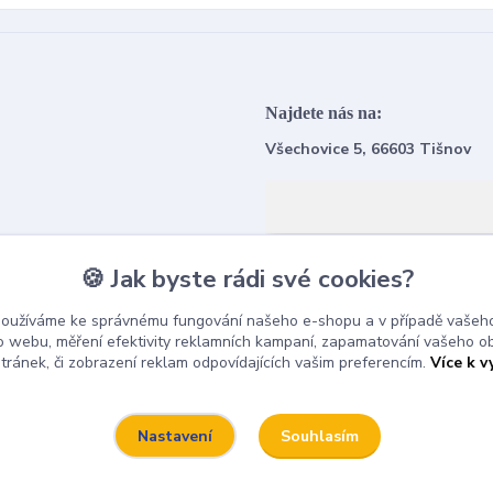
Najdete nás na:
Všechovice 5, 66603 Tišnov
🍪 Jak byste rádi své cookies?
používáme ke správnému fungování našeho e-shopu a v případě vašeho
k o webu, měření efektivity reklamních kampaní, zapamatování vašeho o
stránek, či zobrazení reklam odpovídajících vašim preferencím.
Více k v
Souhlasím
Nastavení