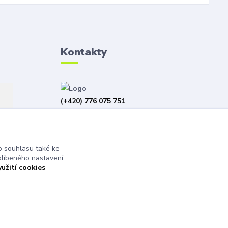
Kontakty
(+420) 776 075 751
(Po-Pá, 8-15 hod.)
obchod@bangshop.cz
 souhlasu také ke
blíbeného nastavení
yužití cookies