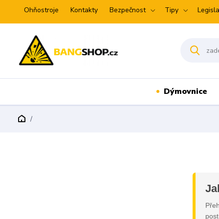
Ohňostroje
Kontakty
Bezpečnost
Tipy
Legisla
Dýmovnice
Ja
Přeh
post