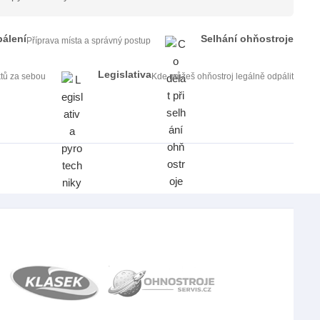
álení
Selhání ohňostroje
Příprava místa a správný postup
Legislativa
ktů za sebou
Kde můžeš ohňostroj legálně odpálit