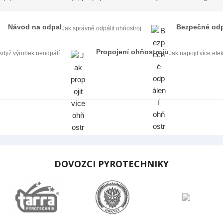
Návod na odpal
Bezpečné odp
Jak správně odpálit ohňostroj
Propojení ohňostrojů
 když výrobek neodpálí
Jak napojit více efe
DOVOZCI PYROTECHNIKY