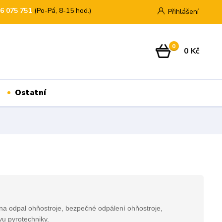
76 075 751
(Po-Pá, 8-15 hod.)
Přihlášení
0
0 Kč
Ostatní
na odpal ohňostroje, bezpečné odpálení ohňostroje,
ivu pyrotechniky.