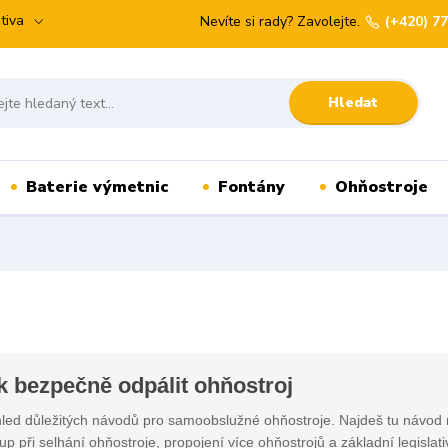
tiva
Nevíte si rady? Zavolejte.
(+420) 7
Hledat
Baterie výmetnic
Fontány
Ohňostroje
k bezpečně odpálit ohňostroj
led důležitých návodů pro samoobslužné ohňostroje. Najdeš tu návod 
up při selhání ohňostroje, propojení více ohňostrojů a základní legislat