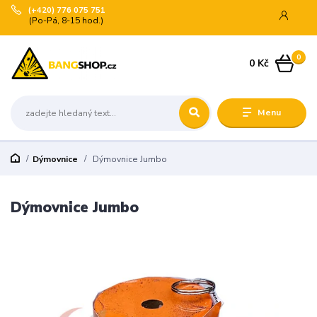
(+420) 776 075 751
(Po-Pá, 8-15 hod.)
0
0 Kč
Menu
Dýmovnice
Dýmovnice Jumbo
Dýmovnice Jumbo