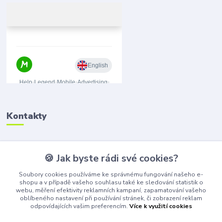
Kontakty
🍪 Jak byste rádi své cookies?
(+420) 776 075 751
(Po-Pá, 8-15 hod.)
Soubory cookies používáme ke správnému fungování našeho e-
shopu a v případě vašeho souhlasu také ke sledování statistik o
obchod@bangshop.cz
webu, měření efektivity reklamních kampaní, zapamatování vašeho
oblíbeného nastavení při používání stránek, či zobrazení reklam
odpovídajících vašim preferencím.
Více k využití cookies