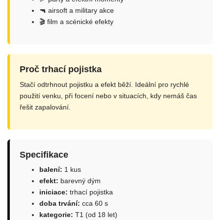
🔫 airsoft a military akce
🎬 film a scénické efekty
Proč trhací pojistka
Stačí odtrhnout pojistku a efekt běží. Ideální pro rychlé
použití venku, při focení nebo v situacích, kdy nemáš čas
řešit zapalování.
Specifikace
balení:
1 kus
efekt:
barevný dým
iniciace:
trhací pojistka
doba trvání:
cca 60 s
kategorie:
T1 (od 18 let)