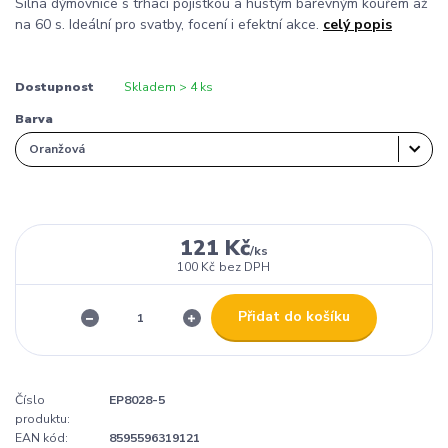
Silná dýmovnice s trhací pojistkou a hustým barevným kouřem až
na 60 s. Ideální pro svatby, focení i efektní akce.
celý popis
Dostupnost
Skladem > 4 ks
Barva
121 Kč
/
ks
100 Kč
bez DPH
Přidat do košíku
Číslo
EP8028-5
produktu:
EAN kód:
8595596319121