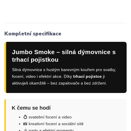
Kompletní specifikace
Jumbo Smoke – silná dýmovnice s
trhací pojistkou
Silná dýmovnice s hustým barevným kouřem pro svatby,
focení, video i efektní akce. Díky
trhací pojistce
ji
aktivuješ okamžitě – bez zapalovače a bez zdržení.
K čemu se hodí
💍 svatební focení a video
📸 kreativní focení a sociální sítě
🎉 party a efektní momenty