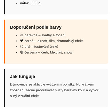
váha:
66,5 g
Doporučení podle barvy
🎨 barevné – svatby a focení
🖤 černá – airsoft, film, dramatický efekt
⚪ bílá – testování úniků
🔴 červená – čerti, Mikuláš, show
Jak funguje
Dýmovnice se aktivuje vytržením pojistky. Po krátkém
zpoždění začne produkovat hustý barevný kouř a vytvoří
silný vizuální efekt.