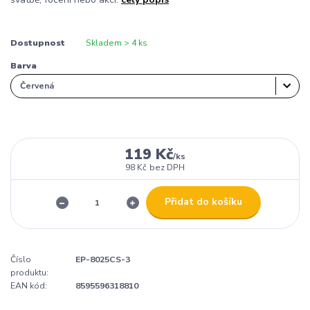
Dostupnost
Skladem > 4 ks
Barva
119 Kč
/
ks
98 Kč
bez DPH
Přidat do košíku
Číslo
EP-8025CS-3
produktu:
EAN kód:
8595596318810