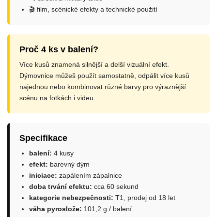
🎬 film, scénické efekty a technické použití
Proč 4 ks v balení?
Více kusů znamená silnější a delší vizuální efekt.
Dýmovnice můžeš použít samostatně, odpálit více kusů
najednou nebo kombinovat různé barvy pro výraznější
scénu na fotkách i videu.
Specifikace
balení:
4 kusy
efekt:
barevný dým
iniciace:
zapálením zápalnice
doba trvání efektu:
cca 60 sekund
kategorie nebezpečnosti:
T1, prodej od 18 let
váha pyroslože:
101,2 g / balení