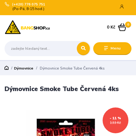
(+420) 776 075 751
(Po-Pá, 8-15 hod.)
0
0 Kč
Menu
Dýmovnice
Dýmovnice Smoke Tube Červená 4ks
Dýmovnice Smoke Tube Červená 4ks
- 11 %
133 Kč