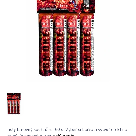
Hustý barevný kouř až na 60 s. Vyber si barvu a vytvoř efekt na
svatbě, focení nebo akci.
celý popis