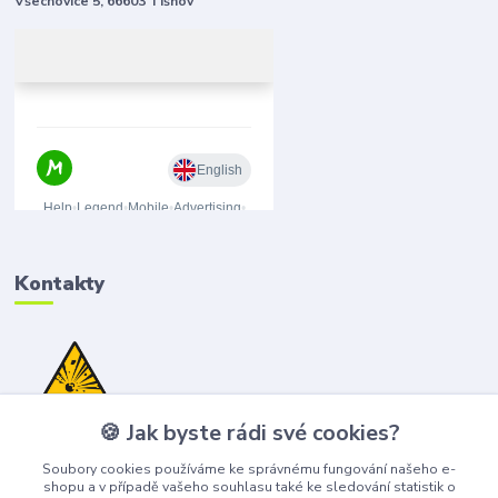
Všechovice 5, 66603 Tišnov
Kontakty
🍪 Jak byste rádi své cookies?
(+420) 776 075 751
(Po-Pá, 8-15 hod.)
Soubory cookies používáme ke správnému fungování našeho e-
shopu a v případě vašeho souhlasu také ke sledování statistik o
obchod@bangshop.cz