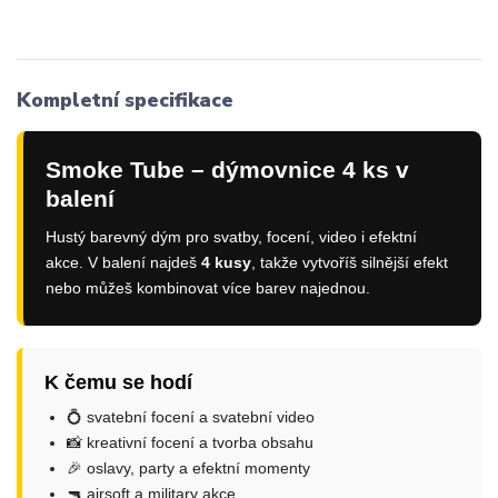
Kompletní specifikace
Smoke Tube – dýmovnice 4 ks v
balení
Hustý barevný dým pro svatby, focení, video i efektní
akce. V balení najdeš
4 kusy
, takže vytvoříš silnější efekt
nebo můžeš kombinovat více barev najednou.
K čemu se hodí
💍 svatební focení a svatební video
📸 kreativní focení a tvorba obsahu
🎉 oslavy, party a efektní momenty
🔫 airsoft a military akce