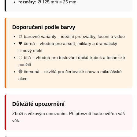
rozměry:
Ø 125 mm × 25 mm
Doporučení podle barvy
🎨 barevné varianty – ideální pro svatby, focení a video
🖤 černá – vhodná pro airsoft, military a dramatický
filmový efekt
⚪ bílá – vhodná pro testování úniků trubek a technické
použití
🔴 červená – skvělá pro čertovské show a mikulášské
akce
Důležité upozornění
Zboží s věkovým omezením. Při převzetí bude ověřen váš
věk.