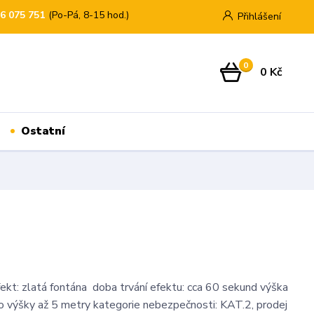
76 075 751
(Po-Pá, 8-15 hod.)
Přihlášení
0
0 Kč
Ostatní
efekt: zlatá fontána doba trvání efektu: cca 60 sekund výška
 do výšky až 5 metry kategorie nebezpečnosti: KAT.2, prodej