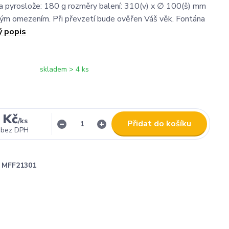
a pyroslože: 180 g rozměry balení: 310(v) x ∅ 100(š) mm
ým omezením. Při převzetí bude ověřen Váš věk. Fontána
ý popis
skladem > 4 ks
 Kč
/
ks
Přidat do košíku
bez DPH
MFF21301