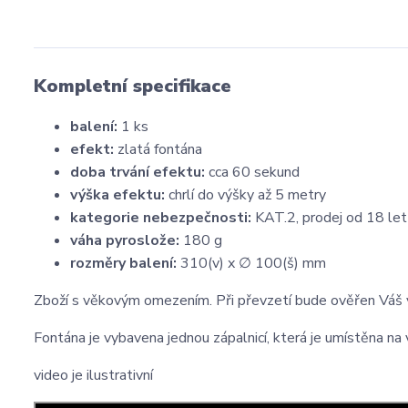
Kompletní specifikace
balení:
1 ks
efekt:
zlatá fontána
doba trvání efektu:
cca 60 sekund
výška efektu:
chrlí do výšky až 5 metry
kategorie nebezpečnosti:
KAT.2, prodej od 18 let
váha pyroslože:
180 g
rozměry balení:
310(v) x ∅ 100(š) mm
Zboží s věkovým omezením. Při převzetí bude ověřen Váš 
Fontána je vybavena jednou zápalnicí, která je umístěna na v
video je ilustrativní