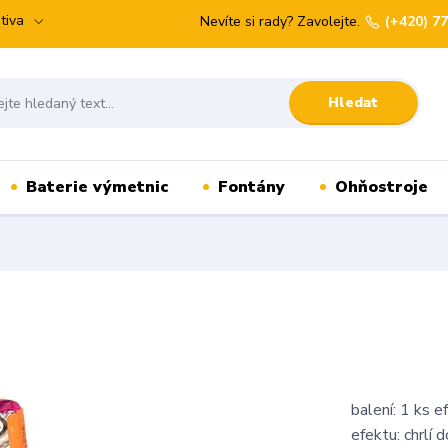
tiva
Nevíte si rady? Zavolejte.
(+420) 7
Hledat
Baterie výmetnic
Fontány
Ohňostroje
balení: 1 ks 
efektu: chrlí