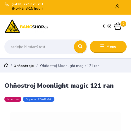
(+420) 776 075 751
(Po-Pá, 8-15 hod.)
0
0 Kč
Menu
Ohňostroje
Ohňostroj Moonlight magic 121 ran
Ohňostroj Moonlight magic 121 ran
Novinka
Doprava ZDARMA