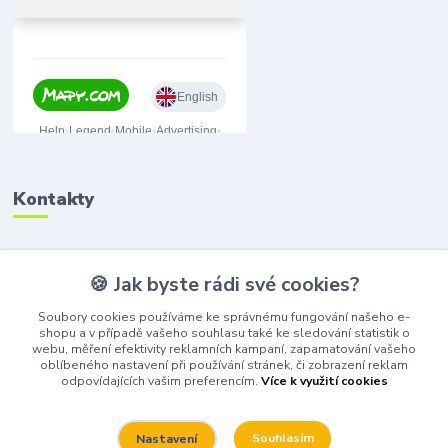
Kontakty
🍪 Jak byste rádi své cookies?
(+420) 776 075 751
(Po-Pá, 8-15 hod.)
Soubory cookies používáme ke správnému fungování našeho e-
shopu a v případě vašeho souhlasu také ke sledování statistik o
obchod@bangshop.cz
webu, měření efektivity reklamních kampaní, zapamatování vašeho
oblíbeného nastavení při používání stránek, či zobrazení reklam
odpovídajících vašim preferencím.
Více k využití cookies
Souhlasím
Nastavení