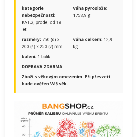
kategorie
váha pyroslože:
nebezpečnosti:
1758,9 g
KAT.2, prodej od 18
let
rozměry:
750 (d) x
váha celkem:
12,9
200 (š) x 250 (v) mm
kg
balení:
1 balík
DOPRAVA ZDARMA
Zboží s věkovým omezením. Při převzetí
bude ověřen Váš věk.