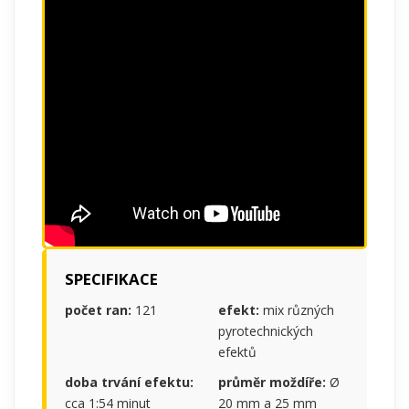
SPECIFIKACE
počet ran:
121
efekt:
mix různých
pyrotechnických
efektů
doba trvání efektu:
průměr moždíře:
Ø
cca 1:54 minut
20 mm a 25 mm