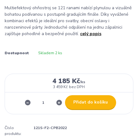
Multiefektový ohňostroj se 121 ranami nabízí plynulou a vizuálně
bohatou podívanou s postupně gradujícím finále. Díky vyvážené
kombinaci efektů je ideální pro svatby, obecní oslavy i
narozeninové párty. Jednoduché odpálení na jednu zápalnici
zajišťuje pohodlné a bezpečné použití.
celý popis
Dostupnost
Skladem 2 ks
4 185 Kč
/
ks
3 459 Kč
bez DPH
Přidat do košíku
Číslo
121S-F2-CPB2022
produktu: