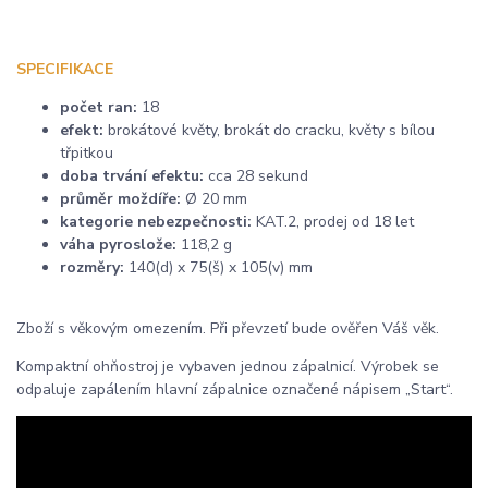
SPECIFIKACE
počet ran:
18
efekt:
brokátové květy, brokát do cracku, květy s bílou
třpitkou
doba trvání efektu:
cca 28 sekund
průměr moždíře:
Ø 20 mm
kategorie nebezpečnosti:
KAT.2, prodej od 18 let
váha pyroslože:
118,2 g
rozměry:
140(d) x 75(š) x 105(v) mm
Zboží s věkovým omezením. Při převzetí bude ověřen Váš věk.
Kompaktní ohňostroj je vybaven jednou zápalnicí. Výrobek se
odpaluje zapálením hlavní zápalnice označené nápisem „Start“.