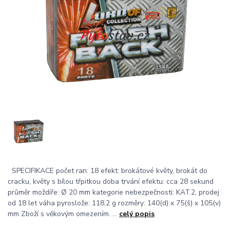
SPECIFIKACE počet ran: 18 efekt: brokátové květy, brokát do
cracku, květy s bílou třpitkou doba trvání efektu: cca 28 sekund
průměr moždíře: Ø 20 mm kategorie nebezpečnosti: KAT.2, prodej
od 18 let váha pyroslože: 118,2 g rozměry: 140(d) x 75(š) x 105(v)
mm Zboží s věkovým omezením. ...
celý popis