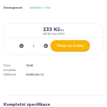
Dostupnost
skladem > 4 ks
233 Kč
/
ks
193 Kč
bez DPH
Přidat do košíku
Číslo
3548
produktu:
EAN kód:
8,59512E+12
Kompletní specifikace