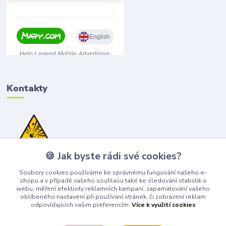
Kontakty
🍪 Jak byste rádi své cookies?
(+420) 776 075 751
(Po-Pá, 8-15 hod.)
Soubory cookies používáme ke správnému fungování našeho e-
shopu a v případě vašeho souhlasu také ke sledování statistik o
obchod@bangshop.cz
webu, měření efektivity reklamních kampaní, zapamatování vašeho
oblíbeného nastavení při používání stránek, či zobrazení reklam
odpovídajících vašim preferencím.
Více k využití cookies