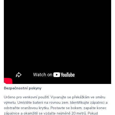
Bezpečnostní pokyny
Určeno pro venkovní použití. Vyvarujte se překážkám ve směru
výmetu. Umístěte baterii na rovnou zem. Identifikujte zápalnici a
odstraňte oranžovou krytku. Postavte se bokem, zapalte konec
zápalnice a okamžitě se vzdalte nejméně 20 metrů. Pokud