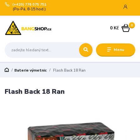
(+420) 776 075 751
(Po-Pá, 8-15 hod.)
0
0 Kč
Menu
Baterie výmetnic
Flash Back 18 Ran
Flash Back 18 Ran