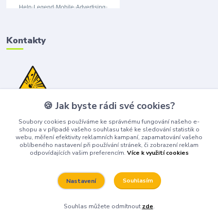
Kontakty
🍪 Jak byste rádi své cookies?
(+420) 776 075 751
(Po-Pá, 8-15 hod.)
Soubory cookies používáme ke správnému fungování našeho e-
shopu a v případě vašeho souhlasu také ke sledování statistik o
obchod@bangshop.cz
webu, měření efektivity reklamních kampaní, zapamatování vašeho
oblíbeného nastavení při používání stránek, či zobrazení reklam
odpovídajících vašim preferencím.
Více k využití cookies
Souhlasím
Nastavení
Bangshop 2026
Souhlas můžete odmítnout
zde
.
Vytvořeno na
Eshop-rychle.cz