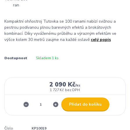
Kompaktní ohňostroj Tutovka se 100 ranami nabízí svižnou a
pestrou podívanou plnou barevných efektů a brokátových
kombinací. Díky vyváženému průběhu a výrazným efektům ve
výšce kolem 30 metrů zaujme na každé oslavě
celý popis
Dostupnost
Skladem 1 ks
2 090 Kč
/
ks
1 727 Kč
bez DPH
Přidat do košíku
Číslo
KP10019