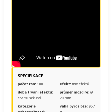
SPECIFIKACE
počet ran:
100
efekt:
mix efektů
doba trvání efektu:
průměr moždíře:
Ø
cca 50 sekund
20 mm
kategorie
váha pyroslože:
957
nebezpečnosti:
g