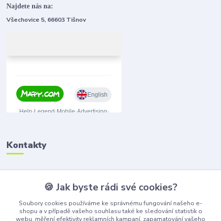
Najdete nás na:
Všechovice 5, 66603 Tišnov
Kontakty
🍪 Jak byste rádi své cookies?
(+420) 776 075 751
(Po-Pá, 8-15 hod.)
Soubory cookies používáme ke správnému fungování našeho e-
shopu a v případě vašeho souhlasu také ke sledování statistik o
obchod@bangshop.cz
webu, měření efektivity reklamních kampaní, zapamatování vašeho