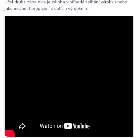
Účel druhé zápalnice je záloha v případě selhání výrobku nebo
jako možnost propojení s dalším výrobkem.