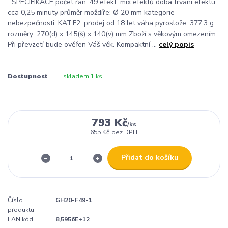
SPECIFIKACE počet ran: 49 efekt: mix efektů doba trvání efektu:
cca 0,25 minuty průměr moždíře: Ø 20 mm kategorie
nebezpečnosti: KAT.F2, prodej od 18 let váha pyroslože: 377,3 g
rozměry: 270(d) x 145(š) x 140(v) mm Zboží s věkovým omezením.
Při převzetí bude ověřen Váš věk. Kompaktní ...
celý popis
Dostupnost
skladem 1 ks
793 Kč
/
ks
655 Kč
bez DPH
Přidat do košíku
Číslo
GH20-F49-1
produktu:
EAN kód:
8,5956E+12