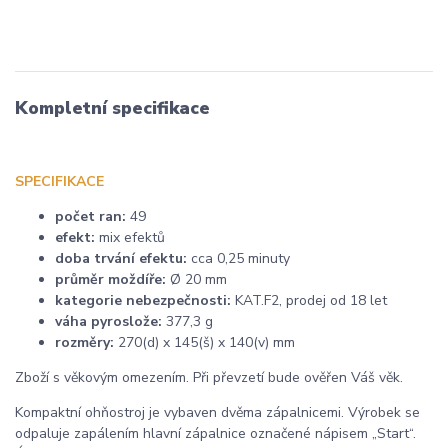
Kompletní specifikace
SPECIFIKACE
počet ran:
49
efekt:
mix efektů
doba trvání efektu:
cca 0,25 minuty
průměr moždíře:
Ø 20 mm
kategorie nebezpečnosti:
KAT.F2, prodej od 18 let
váha pyroslože:
377,3 g
rozměry:
270(d) x 145(š) x 140(v) mm
Zboží s věkovým omezením. Při převzetí bude ověřen Váš věk.
Kompaktní ohňostroj je vybaven dvěma zápalnicemi. Výrobek se
odpaluje zapálením hlavní zápalnice označené nápisem „Start“.