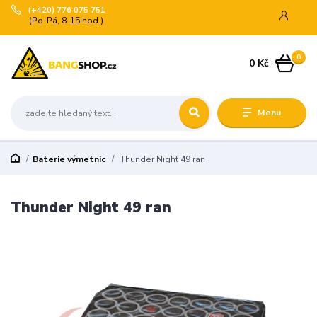
(+420) 776 075 751
(Po-Pá, 8-15 hod.)
0
0 Kč
Menu
Baterie výmetnic
Thunder Night 49 ran
Thunder Night 49 ran