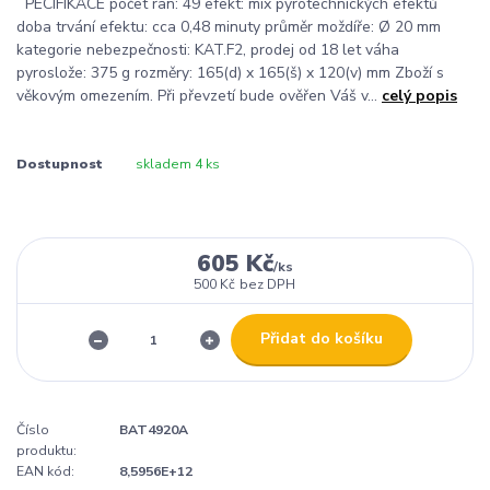
PECIFIKACE počet ran: 49 efekt: mix pyrotechnických efektů
doba trvání efektu: cca 0,48 minuty průměr moždíře: Ø 20 mm
kategorie nebezpečnosti: KAT.F2, prodej od 18 let váha
pyroslože: 375 g rozměry: 165(d) x 165(š) x 120(v) mm Zboží s
věkovým omezením. Při převzetí bude ověřen Váš v...
celý popis
Dostupnost
skladem 4 ks
605 Kč
/
ks
500 Kč
bez DPH
Přidat do košíku
Číslo
BAT4920A
produktu:
EAN kód:
8,5956E+12