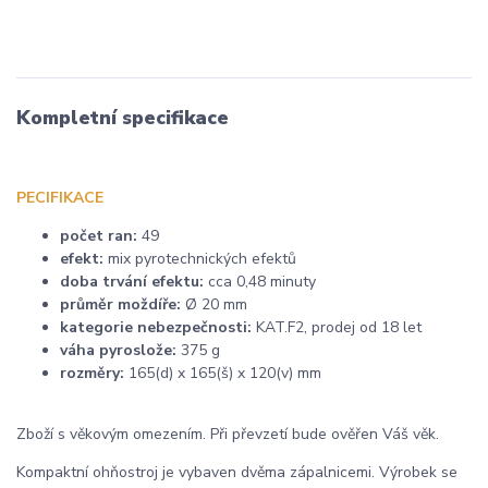
Kompletní specifikace
PECIFIKACE
počet ran:
49
efekt:
mix pyrotechnických efektů
doba trvání efektu:
cca 0,48 minuty
průměr moždíře:
Ø 20 mm
kategorie nebezpečnosti:
KAT.F2, prodej od 18 let
váha pyroslože:
375 g
rozměry:
165(d) x 165(š) x 120(v) mm
Zboží s věkovým omezením. Při převzetí bude ověřen Váš věk.
Kompaktní ohňostroj je vybaven dvěma zápalnicemi. Výrobek se